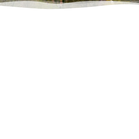
ewahrung der kulturellen
elfalt.
rhalt und Modernisierung
nserer Schulen.
essere Anbindung der
rtschaften.