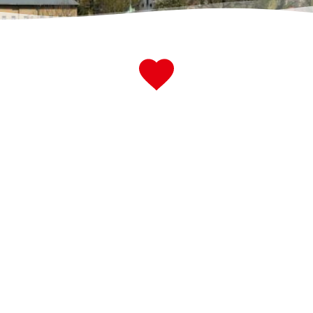
ät
Transparenz & Beteiligung
B
im Strukturwandel.
Vi
Vermarktung von Zeitz als
E
zentralen Industriestandort.
u
r
Imageverbesserung nach
B
innen und außen.
O