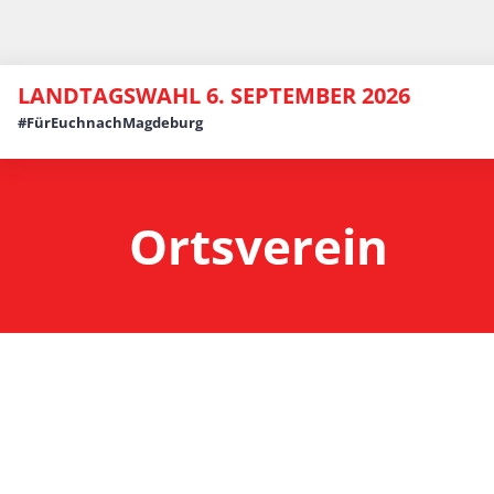
LANDTAGSWAHL 6. SEPTEMBER 2026
#FürEuchnachMagdeburg
Ortsverein