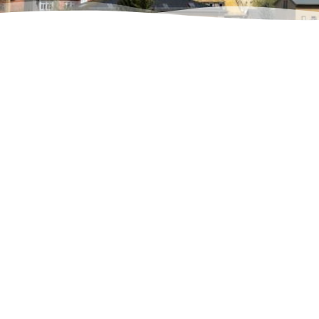
Bessere Aufenthaltsqualit
in der Innenstadt.
Freiräume für Kinder und
Jugendliche.
Sicherung und Ausbau de
KITA-Angebote.