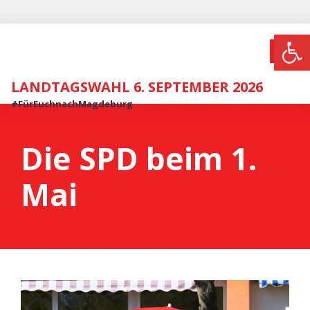
Werkzeugl
LANDTAGSWAHL 6. SEPTEMBER 2026
#FürEuchnachMagdeburg
Die SPD beim 1.
Mai