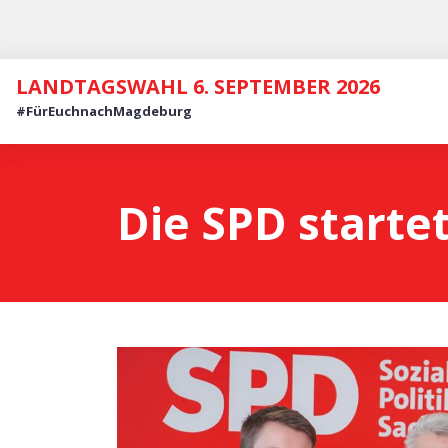
LANDTAGSWAHL 6. SEPTEMBER 2026
#FürEuchnachMagdeburg
Die SPD starte