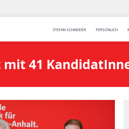
STEFAN SCHNEIDER
PERSÖNLICH
t mit 41 KandidatInn