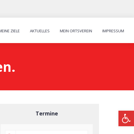
MEINE ZIELE
AKTUELLES
MEIN ORTSVEREIN
IMPRESSUM
en.
Werkzeugl
Termine