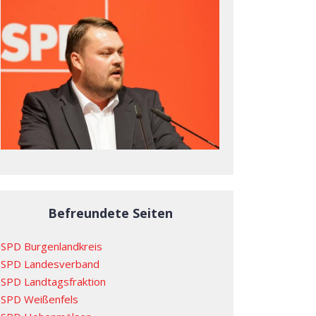
Befreundete Seiten
SPD Burgenlandkreis
SPD Landesverband
SPD Landtagsfraktion
SPD Weißenfels